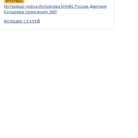
ИНТЕРВЬЮ
Интервью члена Исполкома КННВС России Дмитрия
Котырева телеканалу 360°
Больше статей